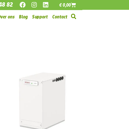
48 82
€
0,00
Over ons
Blog
Support
Contact