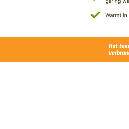
gering wa
Warmt in 
Het toe
verbrand