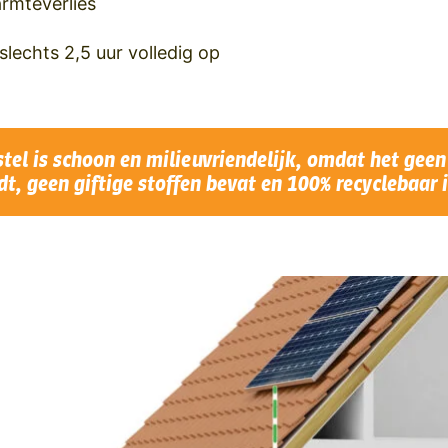
rmteverlies
slechts 2,5 uur volledig op
stel is schoon en milieuvriendelijk, omdat het gee
t, geen giftige stoffen bevat en 100% recyclebaar i