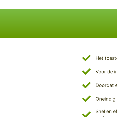
Het toest
Voor de in
Doordat e
Oneindig 
Snel en e