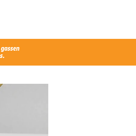
n gassen
s.