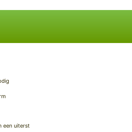
odig
arm
 een uiterst